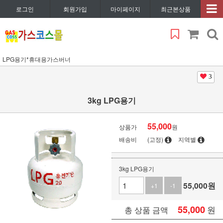
로그인
회원가입
마이페이지
최근본상품
LPG용기*휴대용가스버너
3
3kg LPG용기
55,000
상품가
원
배송비
(고정)
지역별
3kg LPG용기
55,000
원
+1
-1
55,000
원
총 상품 금액