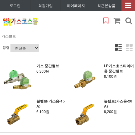
로그인
회원가입
마이페이지
최근본상품
가스밸브
정렬
가스 중간밸브
LP가스호스타이머
용 중간밸브
6,300원
8,100원
볼밸브(가스용-15
볼밸브(가스용-20
A)
A)
6,100원
8,200원