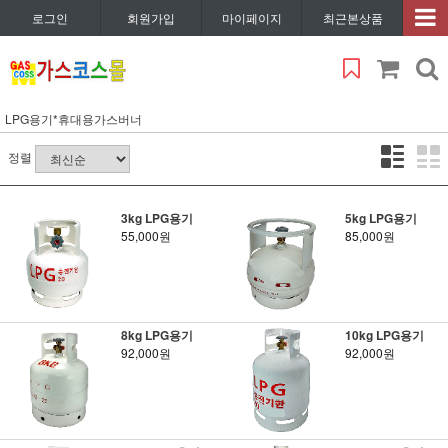
로그인
회원가입
마이페이지
최근본상품
LPG용기*휴대용가스버너
정렬
3kg LPG용기
5kg LPG용기
55,000원
85,000원
8kg LPG용기
10kg LPG용기
92,000원
92,000원