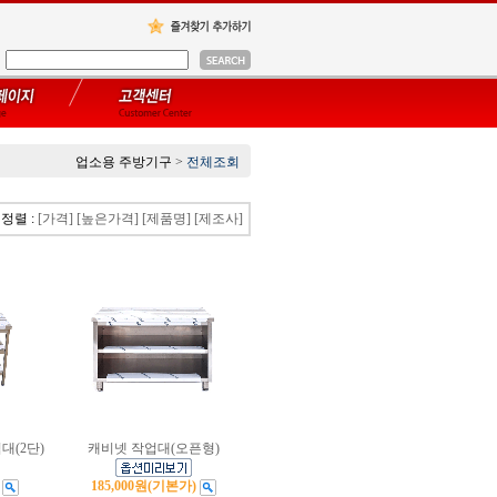
업소용 주방기구
>
전체조회
정렬 :
[가격]
[높은가격]
[제품명]
[제조사]
대(2단)
캐비넷 작업대(오픈형)
185,000원
(기본가)