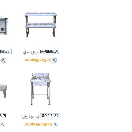
상부 선반
)
66,000원
(기본가)
잔반처리대
107,000원
(기본가)