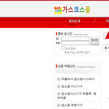
총 
보안접속
회원가입
|
ID/PW 찾기
주물버너-업소용가스버너
업소용 가스기구
업소용가스기구 부품류 / 동
부속품
업소용 주방기구