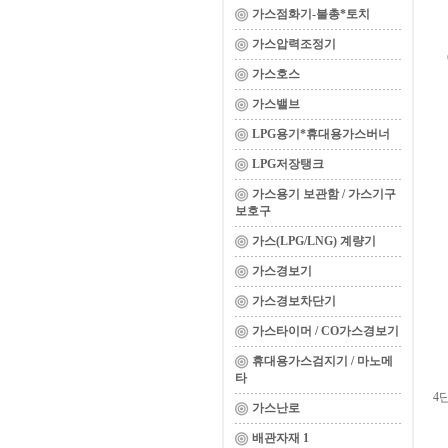
가스점화기-불총*토치
가스압력조정기
가스호스
가스밸브
LPG용기*휴대용가스버너
LPG저장탱크
가스용기 보관함 / 가스기구
보호구
가스(LPG/LNG) 계량기
가스경보기
가스경보차단기
가스타이머 / CO가스경보기
휴대용가스검지기 / 마노메
타
4
가스난로
배관자재 1