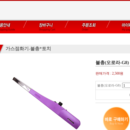
가스점화기-불총*토치
불총(오로라-G8)
판매가격 :
2,500원
불총(오로라-G8)