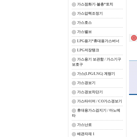
가스점화기-불총*토치
가스압력조정기
가스호스
가스밸브
LPG용기*휴대용가스버너
LPG저장탱크
가스용기 보관함 / 가스기구
보호구
가스(LPG/LNG) 계량기
가스경보기
가스경보차단기
가스타이머 / CO가스경보기
휴대용가스검지기 / 마노메
타
가스난로
배관자재 1