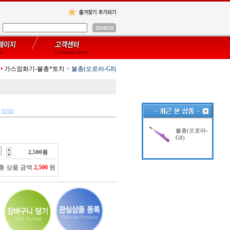
가스점화기-불총*토치
>
불총(오로라-G8)
불총(오로라-
G8)
2,500
원
총 상품 금액
2,500
원